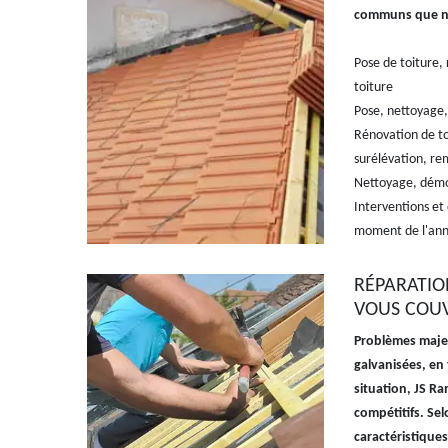
communs que no
Pose de toiture, 
toiture
Pose, nettoyage
Rénovation de t
surélévation, 
Nettoyage, démou
Interventions et
moment de l'ann
RÉPARATIO
VOUS COU
Problèmes majeur
galvanisées, en 
situation, JS Ra
compétitifs. Sel
caractéristique