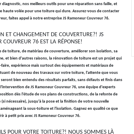
 diagnostic, nos meilleurs outils pour une réparation sans faille, et
e haute volée pour une toiture qui dure. Assurez-vous de contacter
vreur, faites appel à notre entreprise JS Ramoneur Couvreur 76.
N ET CHANGEMENT DE COUVERTURE?! JS
COUVREUR 76 EST LA RÉPONSE!
 de toiture, de matériau de couverture, améliorer son isolation, sa
e, et bien d'autres raisons, la rénovation de toiture est un projet qui
r-faire, expérience mais surtout des équipements et matériaux de
ctuant de nouveau des travaux sur votre toiture, l'attente que vous
 seront bien entendu des résultats parfaits, sans défauts et finis dans
 l'intervention de JS Ramoneur Couvreur 76, une équipe d'experts
position dès l'étude de vos plans de constructions, de la refonte de
(si nécessaire), jusqu'à la pose et la finition de votre nouvelle
 aménageant la sous-toiture et l'isolation. Gagnez en qualité ce que
rir à petit prix avec JS Ramoneur Couvreur 76.
ILS POUR VOTRE TOITURE?! NOUS SOMMES LÀ