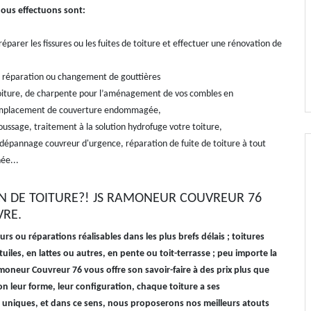
us effectuons sont:
réparer les fissures ou les fuites de toiture et effectuer une rénovation de
, réparation ou changement de gouttières
oiture, de charpente pour l’aménagement de vos combles en
remplacement de couverture endommagée,
ssage, traitement à la solution hydrofuge votre toiture,
 dépannage couvreur d'urgence, réparation de fuite de toiture à tout
ée...
N DE TOITURE?! JS RAMONEUR COUVREUR 76
VRE.
s ou réparations réalisables dans les plus brefs délais ; toitures
tuiles, en lattes ou autres, en pente ou toit-terrasse ; peu importe la
moneur Couvreur 76 vous offre son savoir-faire à des prix plus que
on leur forme, leur configuration, chaque toiture a ses
s uniques, et dans ce sens, nous proposerons nos meilleurs atouts