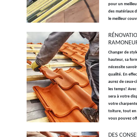
pour un meilleur
des matériaux d
le meilleur cou
RÉNOVATIO
RAMONEUR 
Changer de style
hauteur, sa form
nécessite savoi
qualité. En effe
aurez de ceux-ci
les temps! Avec
sera à votre dis
votre charpente 
toiture, tout en
vous pouvez off
DES CONSE