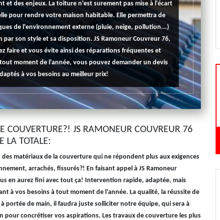
nt et des enjeux. La toiture n'est surement pas mise à l'écart
elle pour rendre votre maison habitable. Elle permettra de
ues de l'environnement externe (pluie, neige, pollution...)
n par son style et sa disposition. JS Ramoneur Couvreur 76,
ez faire et vous évite ainsi des réparations fréquentes et
 à tout moment de l'année, vous pouvez demander un devis
adaptés à vos besoins au meilleur prix!
E COUVERTURE?! JS RAMONEUR COUVREUR 76
E LA TOTALE:
e, des matériaux de la couverture qui ne répondent plus aux exigences
nnement, arrachés, fissurés?! En faisant appel à JS Ramoneur
us en aurez fini avec tout ça! Intervention rapide, adaptée, mais
nt à vos besoins à tout moment de l'année. La qualité, la réussite de
 à portée de main, il faudra juste solliciter notre équipe, qui sera à
n pour concrétiser vos aspirations. Les travaux de couverture les plus