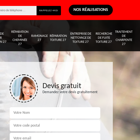
OUS RAPPELLE IMMEDIATEMENT
NOS RÉALISATIONS
RÉPARATION
TRAITEMENT
 DE
ENTREPRISE DE
RECHERCHE
DE
RAMONAGE
RÉPARATION
DE
AR
NETTOYAGE DE
DE FUITE
CHEMINÉE
27
TOITURE 27
CHARPENTE
ON 27
TOITURE 27
TOITURE 27
27
27
Devis gratuit
Demandez votre devis gratuitement