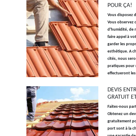
POUR ÇA!
Vous disposez d'
Vous observez 
d'humidité, de m
faire appel à v
garder les propri
esthétique. A c
cités, nous ser
pratiques pour 
effectueront le
DEVIS ENT
GRATUIT E
Faites-nous part
Obtenez un devi
gratuitement pou
port sont à la c
une garantie de