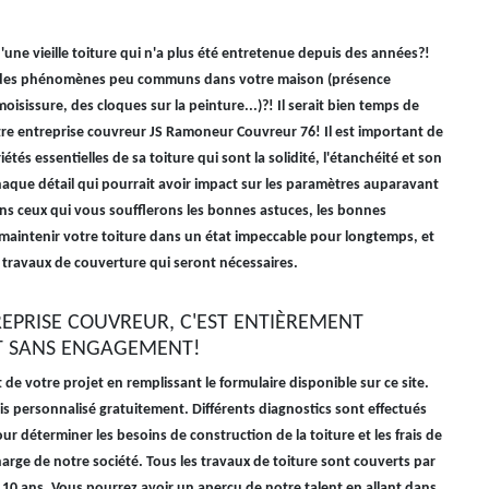
une vieille toiture qui n'a plus été entretenue depuis des années?!
des phénomènes peu communs dans votre maison (présence
oisissure, des cloques sur la peinture...)?! Il serait bien temps de
otre entreprise couvreur JS Ramoneur Couvreur 76! Il est important de
étés essentielles de sa toiture qui sont la solidité, l'étanchéité et son
haque détail qui pourrait avoir impact sur les paramètres auparavant
ons ceux qui vous soufflerons les bonnes astuces, les bonnes
maintenir votre toiture dans un état impeccable pour longtemps, et
s travaux de couverture qui seront nécessaires.
REPRISE COUVREUR, C'EST ENTIÈREMENT
T SANS ENGAGEMENT!
 de votre projet en remplissant le formulaire disponible sur ce site.
s personnalisé gratuitement. Différents diagnostics sont effectués
r déterminer les besoins de construction de la toiture et les frais de
harge de notre société. Tous les travaux de toiture sont couverts par
 10 ans. Vous pourrez avoir un aperçu de notre talent en allant dans