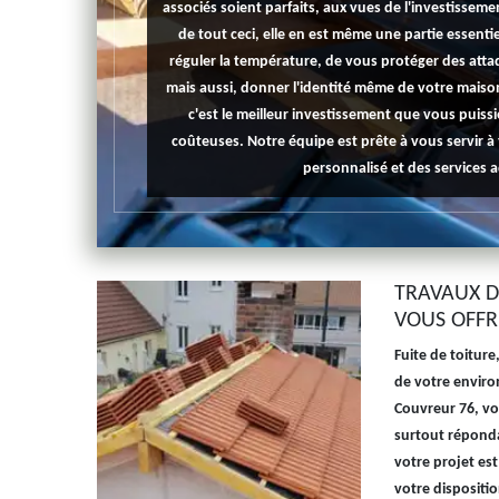
associés soient parfaits, aux vues de l'investisseme
de tout ceci, elle en est même une partie essenti
réguler la température, de vous protéger des attaq
mais aussi, donner l'identité même de votre maiso
c'est le meilleur investissement que vous puissi
coûteuses. Notre équipe est prête à vous servir
personnalisé et des services 
TRAVAUX D
VOUS OFFR
Fuite de toitur
de votre enviro
Couvreur 76, vo
surtout réponda
votre projet est
votre dispositio