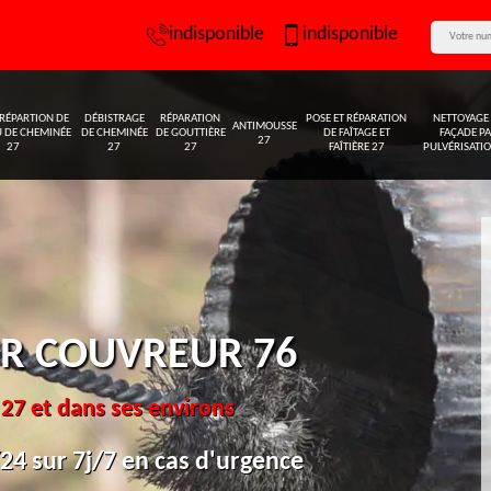
ON V
indisponible
indisponible
 RÉPARTION DE
DÉBISTRAGE
RÉPARATION
POSE ET RÉPARATION
NETTOYAGE
ANTIMOUSSE
 DE CHEMINÉE
DE CHEMINÉE
DE GOUTTIÈRE
DE FAÎTAGE ET
FAÇADE P
27
27
27
27
FAÎTIÈRE 27
PULVÉRISATI
R COUVREUR 76
 27 et dans ses environs
4 sur 7j/7 en cas d'urgence